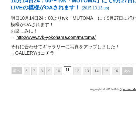
10月14日24：00〜 tvk「MUTOMA」にて9月27
LIVEの模様がOAされます！
(2015.10.13 up)
明日10月14日24：00よりtvk「MUTOMA」にて9月27日に行われ
模様がOAされます！
お楽しみに！
→
http://www.tvk-yokohama.com/mutoma/
それに合わせてギャラリーに写真をアップしました！
→GALLERYは
コチラ
11
前へ
6
7
8
9
10
12
13
14
15
16
次へ
copyright ©
2011-2026
Spectrum Ma