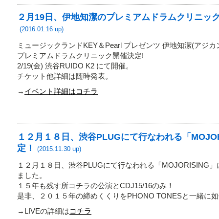
２月19日、伊地知潔のプレミアムドラムクリニッ
(2016.01.16 up)
ミュージックランドKEY＆Pearl プレゼンツ 伊地知潔(アジカン/ 
プレミアムドラムクリニック開催決定!
2/19(金) 渋谷RUIDO K2 にて開催。
チケット他詳細は随時発表。
→
イベント詳細はコチラ
１２月１８日、渋谷PLUGにて行なわれる「MOJOR
定！
(2015.11.30 up)
１２月１８日、渋谷PLUGにて行なわれる「MOJORISING
ました。
１５年も残す所コチラの公演とCDJ15/16のみ！
是非、２０１５年の締めくくりをPHONO TONESと一緒に
→LIVEの詳細は
コチラ