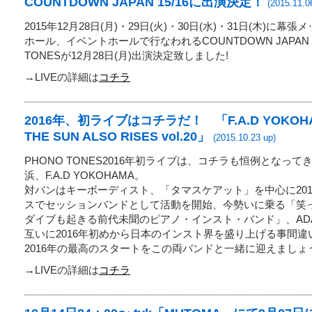
COUNTDOWN JAPAN 15/16に出演決定！
(2015.11.0
2015年12月28日(月)・29日(火)・30日(水)・31日(木)に幕
ホール、イベントホールで行なわれるCOUNTDOWN JAPAN 1
TONESが12月28日(月)出演決定致しました!
→LIVEの詳細は
コチラ
2016年、初ライブはコチラだ！ 「F.A.D YOKOHAMA
THE SUN ALSO RISES vol.20」
(2015.10.23 up)
PHONO TONES2016年初ライブは、コチラも恒例となっ
浜、F.A.D YOKOHAMA。
対バンはキーボーディスト、「タマスケアット」を中心に20
スでセッションバンドとして活動を開始、今勢いに乗る「笑
ダイブも起きる前代未聞のピアノ・インスト・バンド」、ADAM
互いに2016年初めから日本のインスト界を盛り上げる事間違
2016年の最高のスタートをこの両バンドと一緒に迎えましょ
→LIVEの詳細は
コチラ