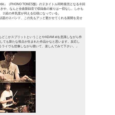
Mr. Hyde』（PHONO TONES盤）の２タイトル同時発売となる今回
いきや、なんと全曲新録音で収録曲の被りは一切なし。しかも
、２組の本気度が伺える仕様になっている。
話題の２バンド、この先もアッと驚かせてくれる展開を見せ
どこかスプリットということやADAM atを意識しながら作
ESとしても新たな視点が生まれた作品かなと思います。反応し
うライヴも想像しながら聴いて、楽しんでみて下さい。」