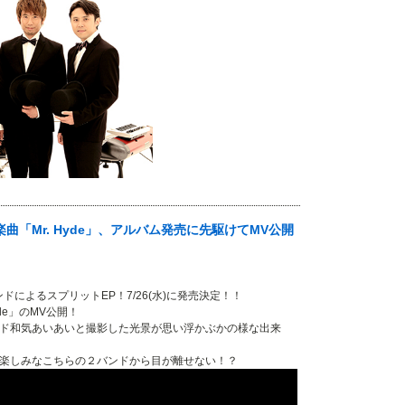
コラボ楽曲「Mr. Hyde」、アルバム発売に先駆けてMV公開
によるスプリットEP！7/26(水)に発売決定！！
yde」のMV公開！
ンド和気あいあいと撮影した光景が思い浮かぶかの様な出来
ら楽しみなこちらの２バンドから目が離せない！？