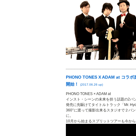
PHONO TONES X ADAM at 
開始！
(2017.06.26 up)
PHONO TONES × ADAM at
インスト・シーンの未来を担う話題の2バンド
発売に先駆けてタイトルトラック「Mr. H
360°に渡って撮影出来るスタジオで２バ
に。
10月から始まるスプリットツアーも今か