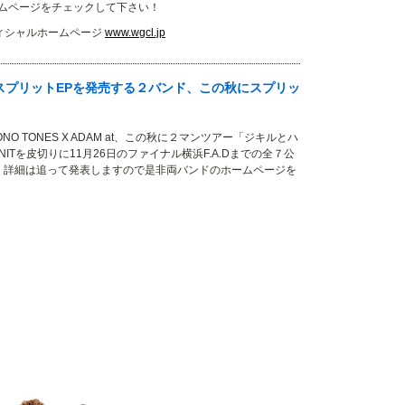
ームページをチェックして下さい！
7」オフィシャルホームページ
www.wgcl.jp
t ７月にスプリットEPを発売する２バンド、この秋にスプリッ
NO TONES X ADAM at、この秋に２マンツアー「ジキルとハ
ITを皮切りに11月26日のファイナル横浜F.A.Dまでの全７公
 詳細は追って発表しますので是非両バンドのホームページを
い！