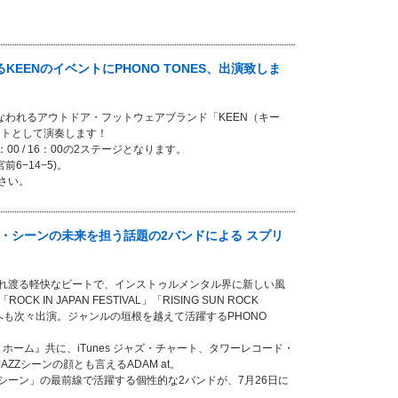
EENのイベントにPHONO TONES、出演致しま
限定で行なわれるアウトドア・フットウェアブランド「KEEN（キー
がゲストとして演奏します！
13：00 / 16：00の2ステージとなります。
宮前6−14−5)。
さい。
インスト・シーンの未来を担う話題の2バンドによる スプリ
れ渡る軽快なビートで、インストゥルメンタル界に新しい風
OCK IN JAPAN FESTIVAL」「RISING SUN ROCK
ルへも次々出演。ジャンルの垣根を越えて活躍するPHONO
ィートホーム』共に、iTunes ジャズ・チャート、タワーレコード・
ZZシーンの顔とも言えるADAM at。
シーン」の最前線で活躍する個性的な2バンドが、7月26日に