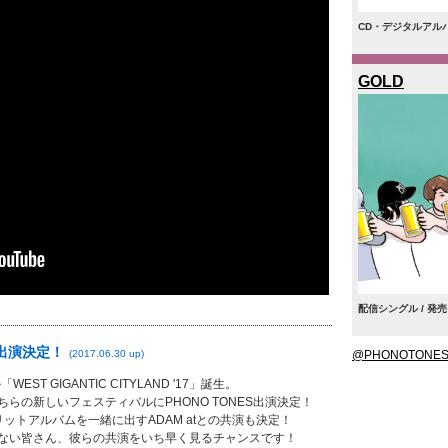
CD・デジタルアルバム 
GOLD
配信シングル / 発売日
7に出演決定！
(2017.06.30 up)
@PHONOTON
T GIGANTIC CITYLAND '17」誕生。
らの新しいフェスティバルにPHONO TONES出演決定！
ットアルバムを一緒に出すADAM atとの共演も決定！
れない皆さん、彼らの共演をいち早く見るチャンスです！