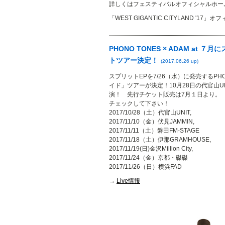
詳しくはフェスティバルオフィシャルホ
「WEST GIGANTIC CITYLAND '1
PHONO TONES × ADAM a
トツアー決定！
(2017.06.26 up)
スプリットEPを7/26（水）に発売するPHO
イド」ツアーが決定！10月28日の代官山UN
演！ 先行チケット販売は7月１日より。
チェックして下さ
2017/10/28（土）代官山UNIT,
2017/11/10（金）伏見JAMMIN,
2017/11/11（土）磐田FM-STAGE
2017/11/18（土）伊那GRAMHOUSE,
2017/11/19(日)金沢Million City,
2017/11/24（金）京都・磔磔
2017/11/26（日）横浜FAD
→
Live情報