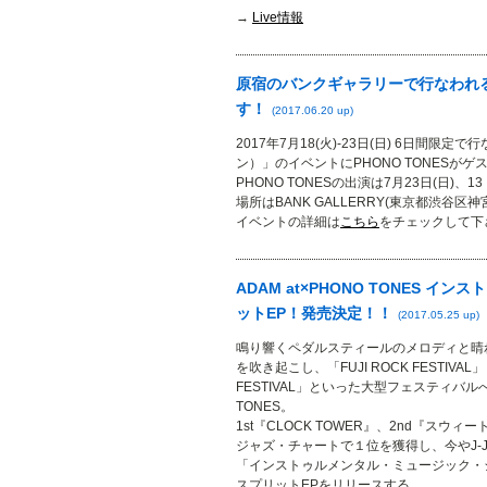
→
Live情報
原宿のバンクギャラリーで行なわれるK
す！
(2017.06.20 up)
2017年7月18(火)-23日(日) 6日間
ン）」のイベントにPHONO TONES
PHONO TONESの出演は7月23日(日)、
場所はBANK GALLERRY(東京都渋谷区神
イベントの詳細は
こちら
をチェックして下
ADAM at×PHONO TONES 
ットEP！発売決定！！
(2017.05.25 up)
鳴り響くペダルスティールのメロディと晴
を吹き起こし、「FUJI ROCK FESTIVAL」「R
FESTIVAL」といった大型フェスティバ
TONES。
1st『CLOCK TOWER』、2nd『スウ
ジャズ・チャートで１位を獲得し、今やJ-JA
「インストゥルメンタル・ミュージック・
スプリットEPをリリースする。