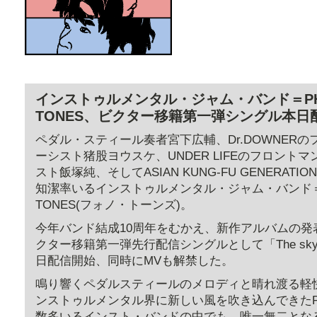
インストゥルメンタル・ジャム・バンド＝PH
TONES、ビクター移籍第一弾シングル本日
ペダル・スティール奏者宮下広輔、Dr.DOWNER
ーシスト猪股ヨウスケ、UNDER LIFEのフロント
スト飯塚純、そしてASIAN KUNG-FU GENERAT
知潔率いるインストゥルメンタル・ジャム・バンド＝
TONES(フォノ・トーンズ)。
今年バンド結成10周年をむかえ、新作アルバムの発
クター移籍第一弾先行配信シングルとして「The sky’s t
日配信開始、同時にMVも解禁した。
鳴り響くペダルスティールのメロディと晴れ渡る軽
ンストゥルメンタル界に新しい風を吹き込んできたPHO
数多いるインスト・バンドの中でも、唯一無二とな