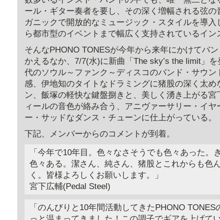
ール・ギター奏者を要し、その深く増幅される弦の
ガニックで開放的なミュージック・スタイルを導入
ら都市型のイベントまで幅広く支持されているイン
そんなPHONO TONESが今年から来年にかけてバ
かえるなか、7/7(水)に新曲「The sky’s the limi
代のソウル～ファンク～ディスコのバンド・サウン
感、伊地知のタイトなドラミングに猪股の深く太め
ン、飯塚の軽快な鍵盤捌きと、美しく湧き上がる宮
ィールの音色が絡み合う、アニヴァーサリー・イヤ
ー・サッドなダンス・チューンに仕上がっている。
下記、メンバーからのコメントが到着。
「今年で10年目。色々なさそうでも色々あった。
色々ある。潔さん、純さん、猪股とこれからも色
く。皆様よろしくお願いします。」
宮下広輔(Pedal Steel)
「のんびりと10年間活動してきたPHONO TONE
っと温まってきました！この調子でギアを上げて